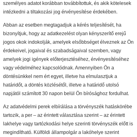
személyes adatot korábban továbbítottuk, és akik kötelesek
intézkedni a tiltakozási jog érvényesítése érdekében.
Abban az esetben megtagadjuk a kérés teljesítését, ha
bizonyítjuk, hogy az adatkezelést olyan kényszerítő erejű
jogos okok indokolják, amelyek elsőbbséget élveznek az Ön
érdekeivel, jogaival és szabadságaival szemben, vagy
amelyek jogi igények előterjesztéséhez, érvényesítéséhez
vagy védelméhez kapcsolódnak. Amennyiben Ön a
döntésünkkel nem ért egyet, illetve ha elmulasztjuk a
határidőt, a döntés közlésétől, illetve a határidő utolsó
napjától számított 30 napon belül Ön bírósághoz fordulhat.
Az adatvédelmi perek elbírálása a törvényszék hatáskörébe
tartozik, a per – az érintett választása szerint – az érintett
lakhelye vagy tartózkodási helye szerinti törvényszék előtt is
megindítható. Külföldi állampolgár a lakóhelye szerint