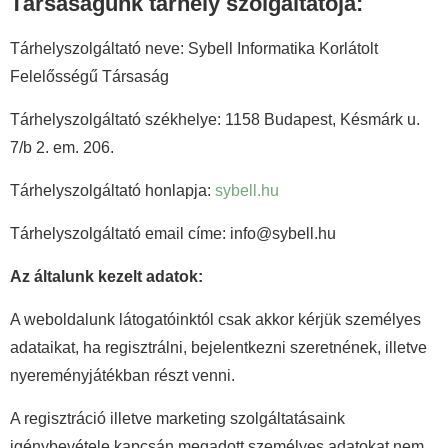
Társaságunk tárhely szolgáltatója:
Tárhelyszolgáltató neve: Sybell Informatika Korlátolt
Felelősségű Társaság
Tárhelyszolgáltató székhelye: 1158 Budapest, Késmárk u.
7/b 2. em. 206.
Tárhelyszolgáltató honlapja:
sybell.hu
Tárhelyszolgáltató email címe: info@sybell.hu
Az általunk kezelt adatok:
A weboldalunk látogatóinktól csak akkor kérjük személyes
adataikat, ha regisztrálni, bejelentkezni szeretnének, illetve
nyereményjátékban részt venni.
A regisztráció illetve marketing szolgáltatásaink
igénybevétele kapcsán megadott személyes adatokat nem