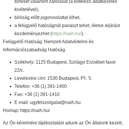
törlését valamint zárolását (a kötelező adatkezelés
kivételével),
bíróság előtt jogorvoslattal élhet,
a felügyelő hatóságnál panaszt tehet, illetve eljárást
kezdeményezhet (
https://naih.hu/
).
Felügyelő Hatóság: Nemzeti Adatvédelmi és
Információszabadság Hatóság
Székhely: 1125 Budapest, Szilágyi Erzsébet fasor
22/c.
Levelezési cím: 1530 Budapest, Pf.: 5.
Telefon: +36 (1) 391-1400
Fax: +36 (1) 391-1410
E-mail: ugyfelszolgalat@naih.hu
Honlap: https://naih.hu/
Az Ön kérelmére tájékoztatást adunk az Ön általunk kezelt,