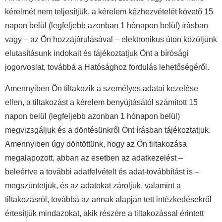
kérelmét nem teljesítjük, a kérelem kézhezvételét követő 15
napon belül (legfeljebb azonban 1 hónapon belül) írásban
vagy – az Ön hozzájárulásával – elektronikus úton közöljünk
elutasításunk indokait és tájékoztatjuk Önt a bírósági
jogorvoslat, továbbá a Hatósághoz fordulás lehetőségéről.
Amennyiben Ön tiltakozik a személyes adatai kezelése
ellen, a tiltakozást a kérelem benyújtásától számított 15
napon belül (legfeljebb azonban 1 hónapon belül)
megvizsgáljuk és a döntésünkről Önt írásban tájékoztatjuk.
Amennyiben úgy döntöttünk, hogy az Ön tiltakozása
megalapozott, abban az esetben az adatkezelést –
beleértve a további adatfelvételt és adat-továbbítást is –
megszüntetjük, és az adatokat zároljuk, valamint a
tiltakozásról, továbbá az annak alapján tett intézkedésekről
értesítjük mindazokat, akik részére a tiltakozással érintett