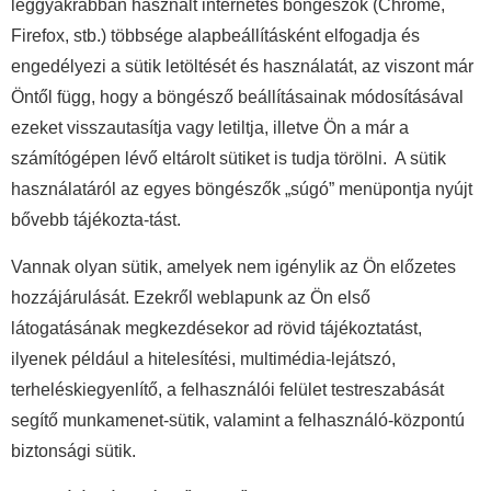
leggyakrabban használt internetes böngészők (Chrome,
Firefox, stb.) többsége alapbeállításként elfogadja és
engedélyezi a sütik letöltését és használatát, az viszont már
Öntől függ, hogy a böngésző beállításainak módosításával
ezeket visszautasítja vagy letiltja, illetve Ön a már a
számítógépen lévő eltárolt sütiket is tudja törölni. A sütik
használatáról az egyes böngészők „súgó” menüpontja nyújt
bővebb tájékozta-tást.
Vannak olyan sütik, amelyek nem igénylik az Ön előzetes
hozzájárulását. Ezekről weblapunk az Ön első
látogatásának megkezdésekor ad rövid tájékoztatást,
ilyenek például a hitelesítési, multimédia-lejátszó,
terheléskiegyenlítő, a felhasználói felület testreszabását
segítő munkamenet-sütik, valamint a felhasználó-központú
biztonsági sütik.