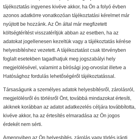
tájékoztatás ingyenes kivéve akkor, ha Ön a folyó évben
azonos adatkörre vonatkozóan tájékoztatási kérelmet már
nyújtott be hozzánk. Az Ön által már megfizetett
költségtérítést visszatérítjük abban az esetben, ha az
adatokat jogellenesen kezeltük vagy a tájékoztatás kérése
helyesbítéshez vezetett. A tájékoztatást csak törvényben
foglalt esetekben tagadhatjuk meg jogszabályi hely
megjelölésével, valamint a bírósági jog-orvoslat illetve a
Hatósághoz fordulás lehetőségéről tájékoztatással.
Társaságunk a személyes adatok helyesbítésről, zárolásról,
megjelölésről és törlésről Önt, továbbá mindazokat értesíti,
akiknek korábban az adatot adatkezelés céljára továbbította,
kivéve akkor, ha az értesítés elmaradása az Ön jogos
érdekét nem sérti.
Amennyiben az Ön helyesbítés, zárolás vagy törlés iránti