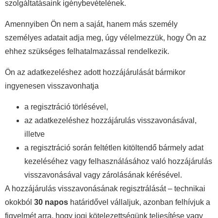
szolgáltatásaink igénybevételének.
Amennyiben Ön nem a saját, hanem más személy
személyes adatait adja meg, úgy vélelmezzük, hogy Ön az
ehhez szükséges felhatalmazással rendelkezik.
Ön az adatkezeléshez adott hozzájárulását bármikor
ingyenesen visszavonhatja
a regisztráció törlésével,
az adatkezeléshez hozzájárulás visszavonásával,
illetve
a regisztráció során feltétlen kitöltendő bármely adat
kezeléséhez vagy felhasználásához való hozzájárulás
visszavonásával vagy zárolásának kérésével.
A hozzájárulás visszavonásának regisztrálását – technikai
okokból
30 napos
határidővel vállaljuk, azonban felhívjuk a
figyelmét arra, hogy jogi kötelezettségünk teljesítése vagy