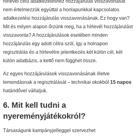
hírlevél célú adatkezeléshez hozzájárulás visszavonását
nem értelmezzük egyúttal a honlapunkkal kapcsolatos
adatkezelési hozzájárulás visszavonásának. Ez hogy van?
Mit és milyen alapon őrzünk meg, ha a hírlevél hozzájárulást
visszavonta? A hozzájárulások esetében minden
hozzájárulás egy adott célra szól, így a holnapon
regisztrálás és a hírlevélre jelentkezés két külön cél, két
külön adatbázis, a kettő nem függhet össze.
Az egyes hozzájárulások visszavonásának illetve
lemondásnak a regisztrálását – technikai okokból
15 napos
határidővel vállaljuk.
6. Mit kell tudni a
nyereményjátékokról?
Társaságunk kampányjelleggel szervezhet