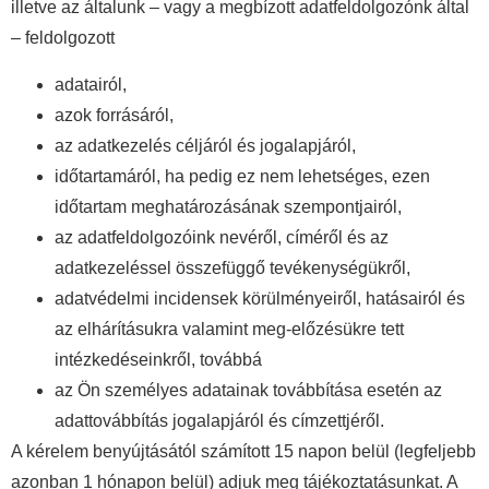
illetve az általunk – vagy a megbízott adatfeldolgozónk által
– feldolgozott
adatairól,
azok forrásáról,
az adatkezelés céljáról és jogalapjáról,
időtartamáról, ha pedig ez nem lehetséges, ezen
időtartam meghatározásának szempontjairól,
az adatfeldolgozóink nevéről, címéről és az
adatkezeléssel összefüggő tevékenységükről,
adatvédelmi incidensek körülményeiről, hatásairól és
az elhárításukra valamint meg-előzésükre tett
intézkedéseinkről, továbbá
az Ön személyes adatainak továbbítása esetén az
adattovábbítás jogalapjáról és címzettjéről.
A kérelem benyújtásától számított 15 napon belül (legfeljebb
azonban 1 hónapon belül) adjuk meg tájékoztatásunkat. A