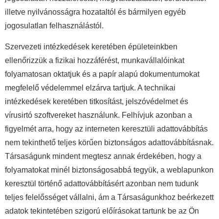
illetve nyilvánosságra hozataltól és bármilyen egyéb
jogosulatlan felhasználástól.
Szervezeti intézkedések keretében épületeinkben
ellenőrizzük a fizikai hozzáférést, munkavállalóinkat
folyamatosan oktatjuk és a papír alapú dokumentumokat
megfelelő védelemmel elzárva tartjuk. A technikai
intézkedések keretében titkosítást, jelszóvédelmet és
vírusirtó szoftvereket használunk. Felhívjuk azonban a
figyelmét arra, hogy az interneten keresztüli adattovábbítás
nem tekinthető teljes körűen biztonságos adattovábbításnak.
Társaságunk mindent megtesz annak érdekében, hogy a
folyamatokat minél biztonságosabbá tegyük, a weblapunkon
keresztül történő adattovábbításért azonban nem tudunk
teljes felelősséget vállalni, ám a Társaságunkhoz beérkezett
adatok tekintetében szigorú előírásokat tartunk be az Ön