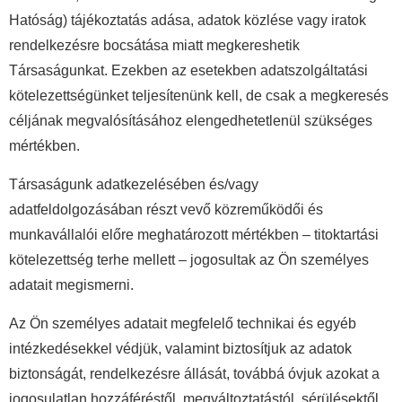
Hatóság) tájékoztatás adása, adatok közlése vagy iratok
rendelkezésre bocsátása miatt megkereshetik
Társaságunkat. Ezekben az esetekben adatszolgáltatási
kötelezettségünket teljesítenünk kell, de csak a megkeresés
céljának megvalósításához elengedhetetlenül szükséges
mértékben.
Társaságunk adatkezelésében és/vagy
adatfeldolgozásában részt vevő közreműködői és
munkavállalói előre meghatározott mértékben – titoktartási
kötelezettség terhe mellett – jogosultak az Ön személyes
adatait megismerni.
Az Ön személyes adatait megfelelő technikai és egyéb
intézkedésekkel védjük, valamint biztosítjuk az adatok
biztonságát, rendelkezésre állását, továbbá óvjuk azokat a
jogosulatlan hozzáféréstől, megváltoztatástól, sérülésektől