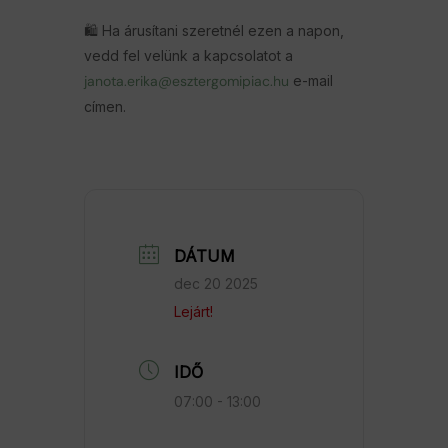
🛍 Ha árusítani szeretnél ezen a napon,
vedd fel velünk a kapcsolatot a
janota.erika@esztergomipiac.hu
e-mail
címen.
DÁTUM
dec 20 2025
Lejárt!
IDŐ
07:00 - 13:00