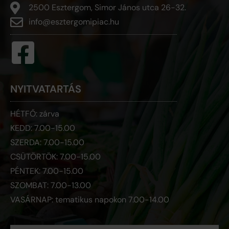
2500 Esztergom, Simor János utca 26-32.
info@esztergomipiac.hu
NYITVATARTÁS
HÉTFŐ: zárva
KEDD: 7.00-15.00
SZERDA: 7.00-15.00
CSÜTÖRTÖK: 7.00-15.00
PÉNTEK: 7.00-15.00
SZOMBAT: 7.00-13.00
VASÁRNAP: tematikus napokon 7.00-14.00