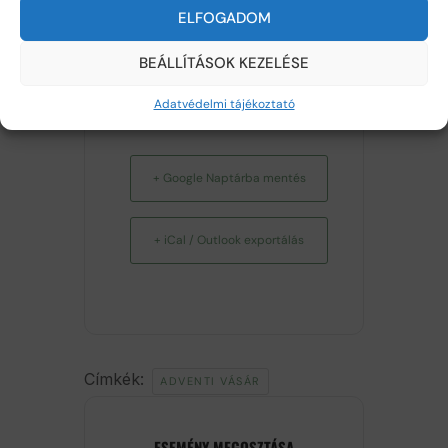
ELFOGADOM
BEÁLLÍTÁSOK KEZELÉSE
Adatvédelmi tájékoztató
+ Google Naptárba mentés
+ iCal / Outlook exportálás
Címkék:
ADVENTI VÁSÁR
ESEMÉNY MEGOSZTÁSA