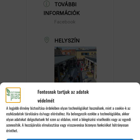
TOVÁBBI
INFORMÁCIÓK
Facebook
HELYSZÍN
Fontosnak tartjuk az adatok
Esztergomi Piac
védelmét
2500 Esztergom,
A legjobb élmény biztosítása érdekében olyan technológiákat használunk, mint a cookie-k az
Simor János u. 26.
eszközadatok tárolására és/vagy eléréséhez. Ha beleegyezik ezekbe a technológiákba, akkor
olyan adatokat dolgozhatunk fel ezen az oldalon, mint a böngészési viselkedés vagy az egyedi
azonosítók. A hozzájárulás elmulasztása vagy visszavonása bizonyos funkciókat hátrányosan
KATEGÓRIA
érinthet.
adventi vásár