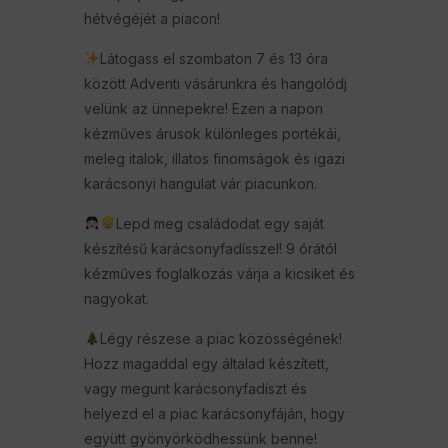
hétvégéjét a piacon!
Látogass el szombaton 7 és 13 óra
között Adventi vásárunkra és hangolódj
velünk az ünnepekre! Ezen a napon
kézműves árusok különleges portékái,
meleg italok, illatos finomságok és igazi
karácsonyi hangulat vár piacunkon.
Lepd meg családodat egy saját
készítésű karácsonyfadísszel! 9 órától
kézműves foglalkozás várja a kicsiket és
nagyokat.
Légy részese a piac közösségének!
Hozz magaddal egy általad készített,
vagy megunt karácsonyfadíszt és
helyezd el a piac karácsonyfáján, hogy
együtt gyönyörködhessünk benne!