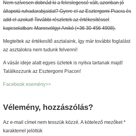
Nem szívesen dobnád ki a feleslegessé vált, azonban jó
állapotú ruhadarabjaidat? Gyere el az Esztergomi Piacra és
add el azokat! További részletek az értékesítéssel
kapcsolatban: Marosvölgyi Anikó (+36 30 456 4908).
Megteltek az értékesítő asztalaink, így már további foglalást
az asztalokra nem tudunk felvenni!
A vásár ideje alatt egyes üzletek is nyitva tartanak majd!
Találkozzunk az Esztergomi Piacon!
Facebook esemény>>
Vélemény, hozzászólás?
Az e-mail címet nem tesszük közzé.
A kötelező mezőket
*
karakterrel jelöltük